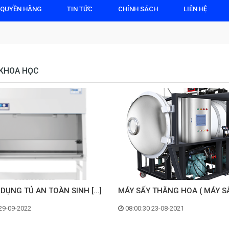
 QUYỀN HÃNG
TIN TỨC
CHÍNH SÁCH
LIÊN HỆ
 KHOA HỌC
DỤNG TỦ AN TOÀN SINH [...]
MÁY SẤY THĂNG HOA ( MÁY SẤY 
29-09-2022
08:00:30 23-08-2021