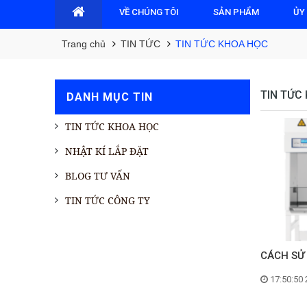
VỀ CHÚNG TÔI
SẢN PHẨM
ỦY
Trang chủ
TIN TỨC
TIN TỨC KHOA HỌC
TIN TỨC
DANH MỤC TIN
TIN TỨC KHOA HỌC
NHẬT KÍ LẮP ĐẶT
BLOG TƯ VẤN
TIN TỨC CÔNG TY
CÁCH SỬ 
17:50:50 