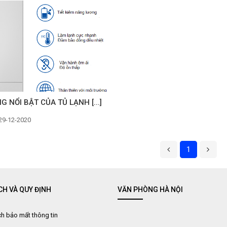
G NỔI BẬT CỦA TỦ LẠNH [...]
29-12-2020
1
CH VÀ QUY ĐỊNH
VĂN PHÒNG HÀ NỘI
h bảo mất thông tin