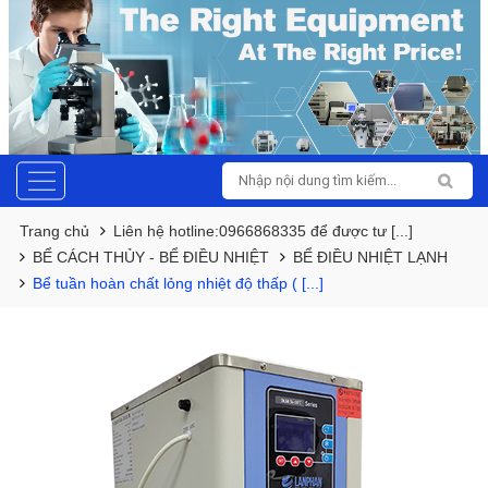
Trang chủ
Liên hệ hotline:0966868335 để được tư [...]
BỂ CÁCH THỦY - BỂ ĐIỀU NHIỆT
BỂ ĐIỀU NHIỆT LẠNH
Bể tuần hoàn chất lỏng nhiệt độ thấp ( [...]