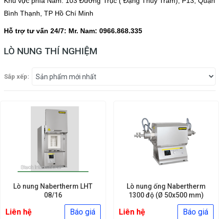
Khu vực phía Nam: 103 Đường Trục ( Đặng Thuỳ Trâm), P13, Quận
Bình Thạnh, TP Hồ Chí Minh
Hỗ trợ tư vấn 24/7:
Mr. Nam: 0966.868.335
LÒ NUNG THÍ NGHIỆM
Sắp xếp:
Lò nung Nabertherm LHT
Lò nung ống Nabertherm
08/16
1300 độ (Ø 50x500 mm)
Liên hệ
Báo giá
Liên hệ
Báo giá