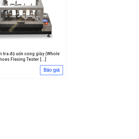
m tra độ uốn cong giầy (Whole
hoes Flexing Tester [...]
Báo giá