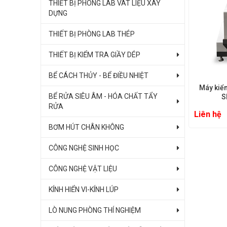
THIẾT BỊ PHÒNG LAB VÂT LIỆU XÂY
DỰNG
THIẾT BỊ PHÒNG LAB THÉP
THIẾT BỊ KIỂM TRA GIẦY DÉP
BỂ CÁCH THỦY - BỂ ĐIỀU NHIỆT
Máy kiể
BỂ RỬA SIÊU ÂM - HÓA CHẤT TẨY
S
RỬA
Liên hệ
BƠM HÚT CHÂN KHÔNG
CÔNG NGHỆ SINH HỌC
CÔNG NGHỆ VẬT LIỆU
KÍNH HIỂN VI-KÍNH LÚP
LÒ NUNG PHÒNG THÍ NGHIỆM