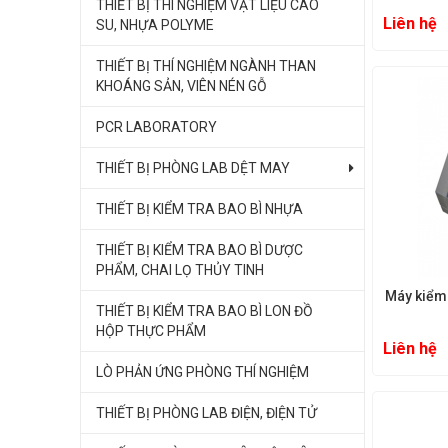
THIẾT BỊ THÍ NGHIỆM VẬT LIỆU CAO
Liên hệ
SU, NHỰA POLYME
THIẾT BỊ THÍ NGHIỆM NGÀNH THAN
KHOÁNG SẢN, VIÊN NÉN GỖ
PCR LABORATORY
THIẾT BỊ PHÒNG LAB DỆT MAY
THIẾT BỊ KIỂM TRA BAO BÌ NHỰA
THIẾT BỊ KIỂM TRA BAO BÌ DƯỢC
PHẨM, CHAI LỌ THỦY TINH
Máy kiểm tra chịu Uốn
THIẾT BỊ KIỂM TRA BAO BÌ LON ĐỒ
HỘP THỰC PHẨM
Liên hệ
LÒ PHẢN ỨNG PHÒNG THÍ NGHIỆM
THIẾT BỊ PHÒNG LAB ĐIỆN, ĐIỆN TỬ