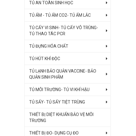
TỦ AN TOÀN SINH HỌC
TỦ ẤM - TỦ ẤM CO2- TỦ ẤM LẮC
TỦ CẤY VI SINH- TỦ CẤY VÔ TRÙNG-
TỦ THAO TÁC PCR
TỦ ĐỰNG HÓA CHẤT
TỦ HÚT KHÍ ĐỘC
TỦ LẠNH BẢO QUẢN VACCINE- BẢO
QUẢN SINH PHẨM
TỦ MÔI TRƯỜNG- TỦ VI KHÍ HẬU
TỦ SẤY- TỦ SẤY TIỆT TRÙNG
THIẾT BỊ DIỆT KHUẨN BẢO VỆ MÔI
TRƯỜNG
THIẾT BỊ ĐO- DỤNG CỤ ĐO