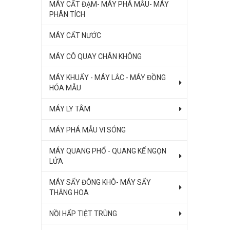
MÁY CẤT ĐẠM- MÁY PHÁ MẪU- MÁY
PHÂN TÍCH
MÁY CẤT NƯỚC
MÁY CÔ QUAY CHÂN KHÔNG
MÁY KHUẤY - MÁY LẮC - MÁY ĐỒNG
HÓA MẪU
MÁY LY TÂM
MÁY PHÁ MẪU VI SÓNG
MÁY QUANG PHỔ - QUANG KẾ NGỌN
LỬA
MÁY SẤY ĐÔNG KHÔ- MÁY SẤY
THĂNG HOA
NỒI HẤP TIỆT TRÙNG