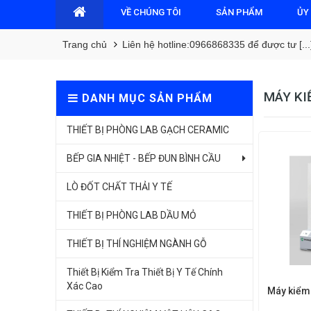
VỀ CHÚNG TÔI
SẢN PHẨM
ỦY
Trang chủ
Liên hệ hotline:0966868335 để được tư [...
MÁY KI
DANH MỤC SẢN PHẨM
THIẾT BỊ PHÒNG LAB GẠCH CERAMIC
BẾP GIA NHIỆT - BẾP ĐUN BÌNH CẦU
LÒ ĐỐT CHẤT THẢI Y TẾ
THIẾT BỊ PHÒNG LAB DẦU MỎ
THIẾT BỊ THÍ NGHIỆM NGÀNH GỖ
Thiết Bị Kiểm Tra Thiết Bị Y Tế Chính
Xác Cao
Máy kiểm 