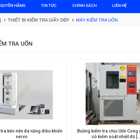
 QUYỀN HÃNG
TIN TỨC
CHÍNH SÁCH
LIÊN HỆ
]
THIẾT BỊ KIỂM TRA GIẦY DÉP
MÁY KIỂM TRA UỐN
ỂM TRA UỐN
tra kéo nén đa năng điều khiển
Buồng kiểm tra chịu Uốn Cong giầy dép
servo
có kiểm soát nhiệt độ [..