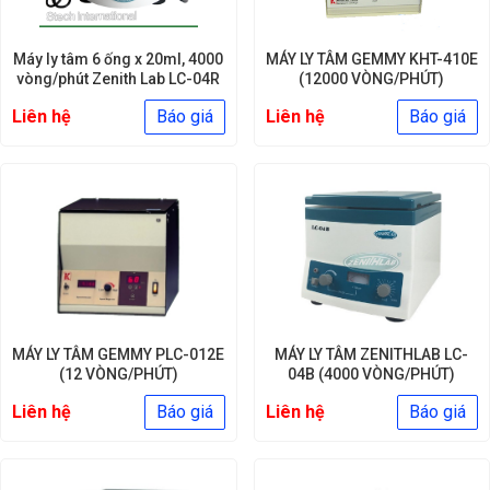
​Máy ly tâm 6 ống x 20ml, 4000
MÁY LY TÂM GEMMY KHT-410E
vòng/phút Zenith Lab LC-04R
(12000 VÒNG/PHÚT)
Liên hệ
Báo giá
Liên hệ
Báo giá
MÁY LY TÂM GEMMY PLC-012E
MÁY LY TÂM ZENITHLAB LC-
(12 VÒNG/PHÚT)
04B (4000 VÒNG/PHÚT)
Liên hệ
Báo giá
Liên hệ
Báo giá