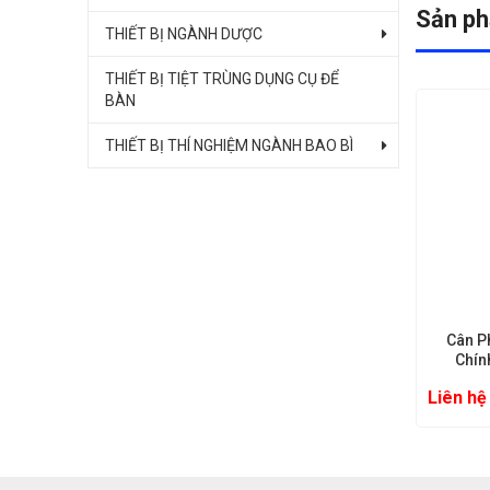
Sản p
THIẾT BỊ NGÀNH DƯỢC
THIẾT BỊ TIỆT TRÙNG DỤNG CỤ ĐỂ
BÀN
THIẾT BỊ THÍ NGHIỆM NGÀNH BAO BÌ
áy cốc hở
Thiết bị đo độ xuyên kim
Cân P
.]
Chín
Báo giá
Liên hệ
Báo giá
Liên hệ