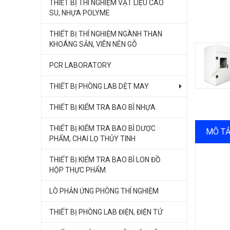
THIẾT BỊ THÍ NGHIỆM VẬT LIỆU CAO
SU, NHỰA POLYME
THIẾT BỊ THÍ NGHIỆM NGÀNH THAN
KHOÁNG SẢN, VIÊN NÉN GỖ
PCR LABORATORY
THIẾT BỊ PHÒNG LAB DỆT MAY
THIẾT BỊ KIỂM TRA BAO BÌ NHỰA
THIẾT BỊ KIỂM TRA BAO BÌ DƯỢC
MÔ T
PHẨM, CHAI LỌ THỦY TINH
THIẾT BỊ KIỂM TRA BAO BÌ LON ĐỒ
HỘP THỰC PHẨM
LÒ PHẢN ỨNG PHÒNG THÍ NGHIỆM
THIẾT BỊ PHÒNG LAB ĐIỆN, ĐIỆN TỬ