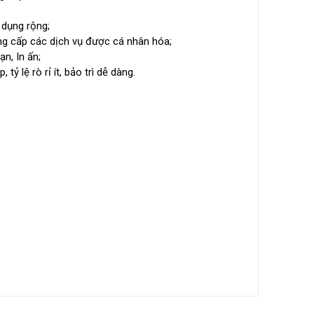
dụng rộng;
ng cấp các dịch vụ được cá nhân hóa;
n, In ấn;
 lệ rò rỉ ít, bảo trì dễ dàng.