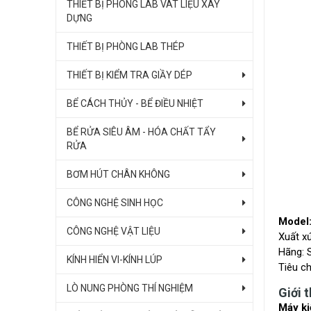
THIẾT BỊ PHÒNG LAB VÂT LIỆU XÂY
DỰNG
THIẾT BỊ PHÒNG LAB THÉP
THIẾT BỊ KIỂM TRA GIẦY DÉP
BỂ CÁCH THỦY - BỂ ĐIỀU NHIỆT
BỂ RỬA SIÊU ÂM - HÓA CHẤT TẨY
RỬA
BƠM HÚT CHÂN KHÔNG
CÔNG NGHỆ SINH HỌC
Model
CÔNG NGHỆ VẬT LIỆU
Xuất x
Hãng: 
KÍNH HIỂN VI-KÍNH LÚP
Tiêu c
LÒ NUNG PHÒNG THÍ NGHIỆM
Giới 
Máy ki