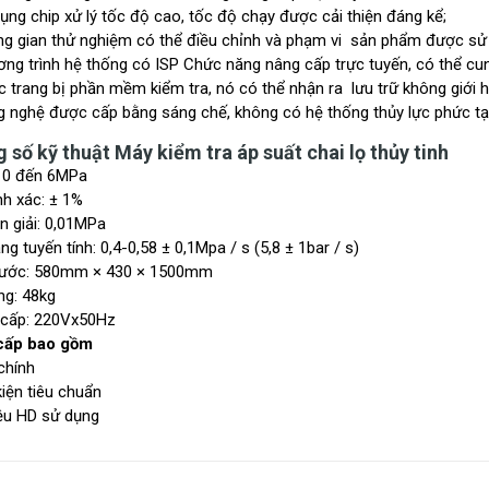
ng chip xử lý tốc độ cao, tốc độ chạy được cải thiện đáng kể;
g gian thử nghiệm có thể điều chỉnh và phạm vi sản phẩm được sử 
ng trình hệ thống có ISP Chức năng nâng cấp trực tuyến, có thể cu
trang bị phần mềm kiểm tra, nó có thể nhận ra lưu trữ không giới hạ
nghệ được cấp bằng sáng chế, không có hệ thống thủy lực phức tạp, tỷ
 số kỹ thuật Máy kiểm tra áp suất chai lọ thủy tinh
: 0 đến 6MPa
nh xác: ± 1%
n giải: 0,01MPa
ăng tuyến tính: 0,4-0,58 ± 0,1Mpa / s (5,8 ± 1bar / s)
hước: 580mm × 430 × 1500mm
ng: 48kg
cấp: 220Vx50Hz
cấp bao gồm
chính
iện tiêu chuẩn
iệu HD sử dụng