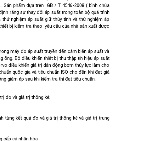
v.v ... Sản phẩm dựa trên GB / T 4546-2008 ( bình chứa
ịnh rằng sự thay đổi áp suất trong toàn bộ quá trình
 thử nghiệm áp suất giữ thủy tinh và thử nghiệm áp
thiết bị kiểm tra theo yêu cầu của nhà sản xuất dược
trong máy đo áp suất truyền đến cảm biến áp suất và
ng. Bộ điều khiển thiết bị thu thập tín hiệu áp suất
ervo điều khiển giá trị dẫn động bơm thủy lực làm cho
chuẩn quốc gia và tiêu chuẩn ISO cho đến khi đạt giá
ng giảm áp sau khi kiểm tra thì đạt tiêu chuẩn.
rị đo và giá trị thống kê;
từng kết quả đo và giá trị thống kê và giá trị trung
ng cấp cá nhân hóa