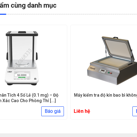
hẩm cùng danh mục
hân Tích 4 Số Lẻ (0.1 mg) – Độ
Máy kiểm tra độ kín bao bì khôn
h Xác Cao Cho Phòng Thí [...]
Báo giá
Liên hệ