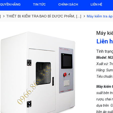
 QUYỀN HÃNG
TIN TỨC
CHÍNH SÁCH
LIÊN HỆ
]
THIẾT BỊ KIỂM TRA BAO BÌ DƯỢC PHẨM, [...]
Máy kiểm tra áp s
Máy kiể
Liên 
Tình trạng
Model: NL
Xuất xứ: T
Hãng: Sum
Tiêu chuẩ
Máy kiểm t
suất bên tr
rượu, chai 
dựa trên G
bền áp suất