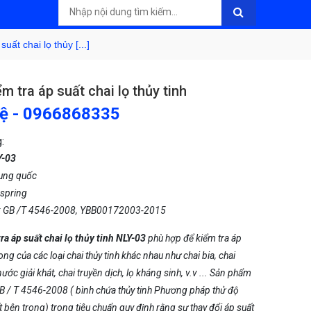
uất chai lọ thủy [...]
m tra áp suất chai lọ thủy tinh
hệ - 0966868335
:
Y-03
rung quốc
spring
n: GB /T 4546-2008, YBB00172003-2015
ra áp suất chai lọ thủy tinh NLY-03
phù hợp để kiểm tra áp
ong của các loại chai thủy tinh khác nhau như chai bia, chai
nước giải khát, chai truyền dịch, lọ kháng sinh, v.v ... Sản phẩm
B / T 4546-2008 ( bình chứa thủy tinh Phương pháp thử độ
 bên trong) trong tiêu chuẩn quy định rằng sự thay đổi áp suất