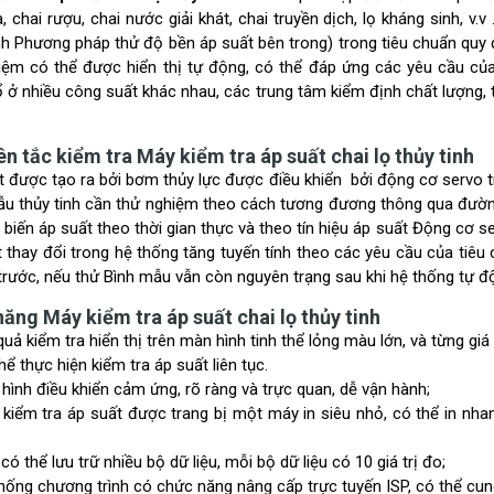
a, chai rượu, chai nước giải khát, chai truyền dịch, lọ kháng sinh, 
nh Phương pháp thử độ bền áp suất bên trong) trong tiêu chuẩn quy đ
hiệm có thể được hiển thị tự động, có thể đáp ứng các yêu cầu của
 ở nhiều công suất khác nhau, các trung tâm kiểm định chất lượng, 
n tắc kiểm tra Máy kiểm tra áp suất chai lọ thủy tinh
t được tạo ra bởi bơm thủy lực được điều khiển bởi động cơ servo 
u thủy tinh cần thử nghiệm theo cách tương đương thông qua đường ố
biến áp suất theo thời gian thực và theo tín hiệu áp suất Động cơ s
 thay đổi trong hệ thống tăng tuyến tính theo các yêu cầu của tiêu 
 trước, nếu thử Bình mẫu vẫn còn nguyên trạng sau khi hệ thống tự độ
năng Máy kiểm tra áp suất chai lọ thủy tinh
uả kiểm tra hiển thị trên màn hình tinh thể lỏng màu lớn, và từng giá t
ể thực hiện kiểm tra áp suất liên tục.
ình điều khiển cảm ứng, rõ ràng và trực quan, dễ vận hành;
iểm tra áp suất được trang bị một máy in siêu nhỏ, có thể in nhanh 
ó thể lưu trữ nhiều bộ dữ liệu, mỗi bộ dữ liệu có 10 giá trị đo;
hống chương trình có chức năng nâng cấp trực tuyến ISP, có thể cu