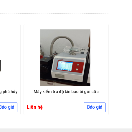
g phá hủy
Máy kiểm tra độ kín bao bì gói sữa
Má
Báo giá
Liên hệ
Báo giá
Liên hệ