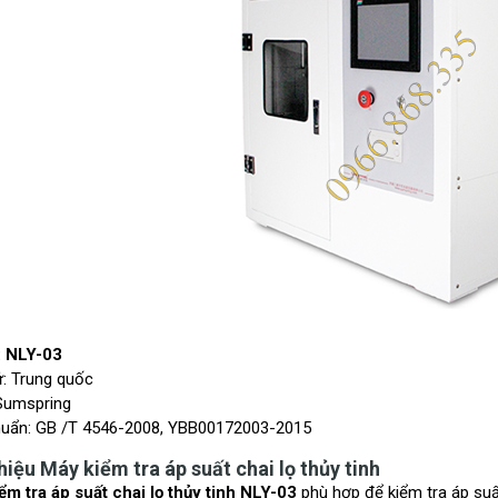
: NLY-03
ứ: Trung quốc
Sumspring
huẩn: GB /T 4546-2008, YBB00172003-2015
thiệu Máy kiểm tra áp suất chai lọ thủy tinh
ểm tra áp suất chai lọ thủy tinh NLY-03
phù hợp để kiểm tra áp suấ