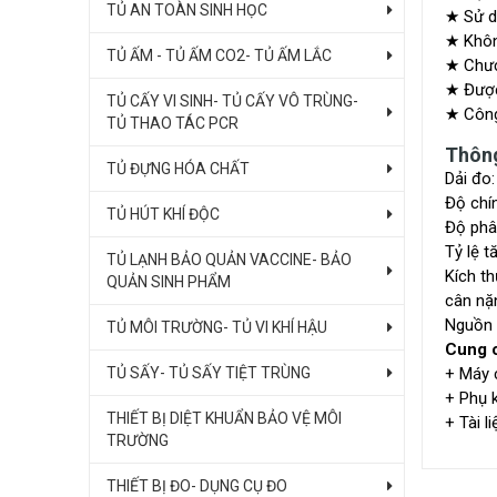
TỦ AN TOÀN SINH HỌC
★ Sử dụ
★ Khôn
TỦ ẤM - TỦ ẤM CO2- TỦ ẤM LẮC
★ Chươ
★ Được 
TỦ CẤY VI SINH- TỦ CẤY VÔ TRÙNG-
★ Công 
TỦ THAO TÁC PCR
Thông
TỦ ĐỰNG HÓA CHẤT
Dải đo
Độ chí
TỦ HÚT KHÍ ĐỘC
Độ phâ
Tỷ lệ t
TỦ LẠNH BẢO QUẢN VACCINE- BẢO
Kích t
QUẢN SINH PHẨM
cân nặ
Nguồn 
TỦ MÔI TRƯỜNG- TỦ VI KHÍ HẬU
Cung 
TỦ SẤY- TỦ SẤY TIỆT TRÙNG
+ Máy 
+ Phụ k
THIẾT BỊ DIỆT KHUẨN BẢO VỆ MÔI
+ Tài l
TRƯỜNG
THIẾT BỊ ĐO- DỤNG CỤ ĐO