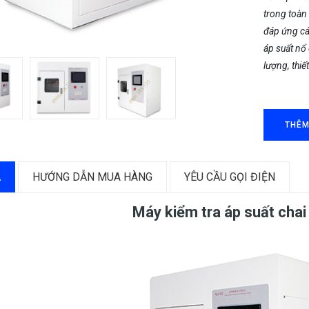
trong toàn 
đáp ứng các
áp suất nổ 
lượng, thiế
THÊM
Ả
HƯỚNG DẪN MUA HÀNG
YÊU CẦU GỌI ĐIỆN
Máy kiểm tra áp suất chai 