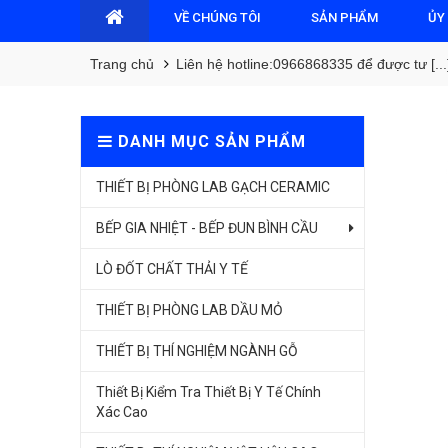
VỀ CHÚNG TÔI
SẢN PHẨM
ỦY
Trang chủ
Liên hệ hotline:0966868335 để được tư [...
DANH MỤC SẢN PHẨM
THIẾT BỊ PHÒNG LAB GẠCH CERAMIC
BẾP GIA NHIỆT - BẾP ĐUN BÌNH CẦU
LÒ ĐỐT CHẤT THẢI Y TẾ
THIẾT BỊ PHÒNG LAB DẦU MỎ
THIẾT BỊ THÍ NGHIỆM NGÀNH GỖ
Thiết Bị Kiểm Tra Thiết Bị Y Tế Chính
Xác Cao