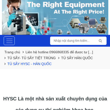
Trang chủ
Liên hệ hotline:0966868335 để được tư [...]
TỦ SẤY- TỦ SẤY TIỆT TRÙNG
TỦ SẤY HÀN QUỐC
TỦ SẤY HYSC - HÀN QUỐC
HYSC Là một nhà sản xuất chuyên dụng của